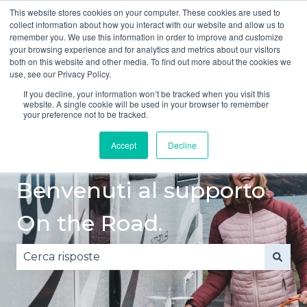
This website stores cookies on your computer. These cookies are used to
Italiano
Mostra sottomenu per le traduzioni
collect information about how you interact with our website and allow us to
remember you. We use this information in order to improve and customize
your browsing experience and for analytics and metrics about our visitors
Guida
Guida
Incidente
Guasto
both on this website and other media. To find out more about the cookies we
rapida
sicura
o danno
Mostra sottomenu
Mos
use, see our Privacy Policy.
If you decline, your information won’t be tracked when you visit this
website. A single cookie will be used in your browser to remember
your preference not to be tracked.
Accept
Decline
Benvenuti al supporto
On the Road.
Non sono presenti suggerimenti perché il campo 