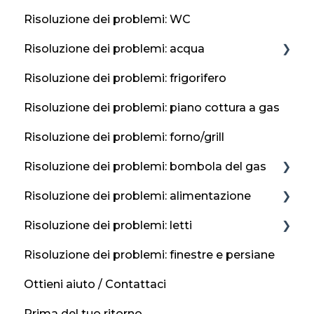
Batteria del veicolo piatta
Risoluzione dei problemi: WC
Errore di rifornimento
Risoluzione dei problemi: acqua
Risoluzione dei problemi: frigorifero
Rubinetti e lavandini
Risoluzione dei problemi: piano cottura a gas
Protezione antigelo
Risoluzione dei problemi: forno/grill
Risoluzione dei problemi: bombola del gas
Risoluzione dei problemi: alimentazione
Posizioni di ricarica
Risoluzione dei problemi: letti
Gas in bombola
Pannelli solari
Risoluzione dei problemi: finestre e persiane
Se senti odore di gas?
Alimentazione di rete / 230 V
Altre conversioni del letto
Ottieni aiuto / Contattaci
Batteria per il tempo libero
Conversione da pranzo
Prima del tuo ritorno