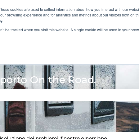
These cookies are used to collect information about how you interact with our webs
our browsing experience and for analytics and metrics about our visitors both on th
y.
ida
Incidente o
Guasto
Risoluzi
on’t be tracked when you visit this website. A single cookie will be used in your b
Mostra sottomenu per Incident
Mostra sottomen
ura
danno
pr
porto On the Road.
 perché il campo di ricerca è vuoto.
isoluzione dei problemi: finestre e persiane