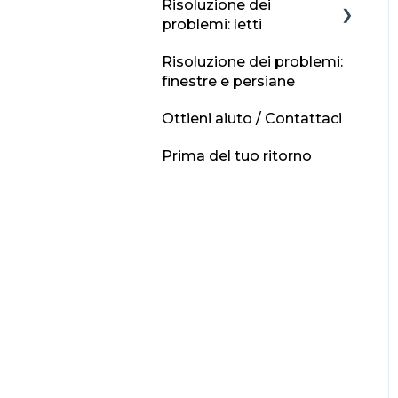
Se senti odore di gas?
Risoluzione dei
Pannelli solari
problemi: letti
Alimentazione di rete /
Risoluzione dei problemi:
230 V
Altre conversioni del
finestre e persiane
letto
Batteria per il tempo
Ottieni aiuto / Contattaci
libero
Conversione da pranzo
Prima del tuo ritorno