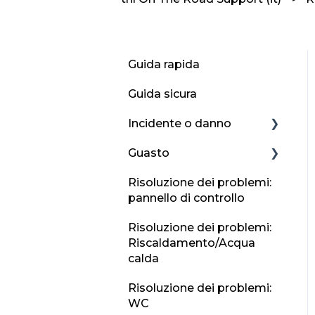
Guida rapida
Guida sicura
Incidente o danno
Guasto
Incidente
Risoluzione dei problemi:
Segnala un incidente o
Gomma a terra
pannello di controllo
un danno al Regno
Guida ai guasti
Unito e all'Irlanda
Risoluzione dei problemi:
Batteria del veicolo
Riscaldamento/Acqua
Informazioni sui
piatta
calda
contatti di emergenza
Errore di rifornimento
Risoluzione dei problemi:
WC