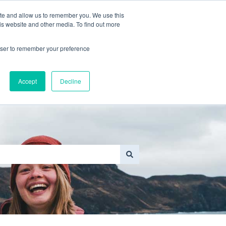
ite and allow us to remember you. We use this
is website and other media. To find out more
one dei
Ottieni
Prima di
rowser to remember your preference
e o danno
u per Guasto
Mostra sottomenu per Risoluzione dei proble
oblemi
aiuto/Contattaci
tornare
Accept
Decline