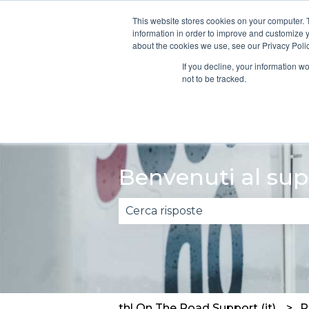
Italiano
Mostra sottomenu per le traduzioni
This website stores cookies on your computer. 
information in order to improve and customize y
about the cookies we use, see our Privacy Polic
Guida
Gu
If you decline, your information w
rapida
sic
not to be tracked.
Benvenuti al sup
Non sono presenti suggerimenti
thl On The Road Support (it)
R