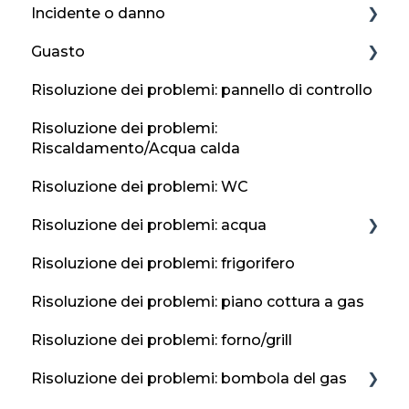
Incidente o danno
Guasto
Incidente
Risoluzione dei problemi: pannello di controllo
Segnala un incidente o un danno al Regno
Gomma a terra
Unito e all'Irlanda
Risoluzione dei problemi:
Guida ai guasti
Riscaldamento/Acqua calda
Informazioni sui contatti di emergenza
Batteria del veicolo piatta
Risoluzione dei problemi: WC
Errore di rifornimento
Risoluzione dei problemi: acqua
Risoluzione dei problemi: frigorifero
Rubinetti e lavandini
Risoluzione dei problemi: piano cottura a gas
Protezione antigelo
Risoluzione dei problemi: forno/grill
Risoluzione dei problemi: bombola del gas