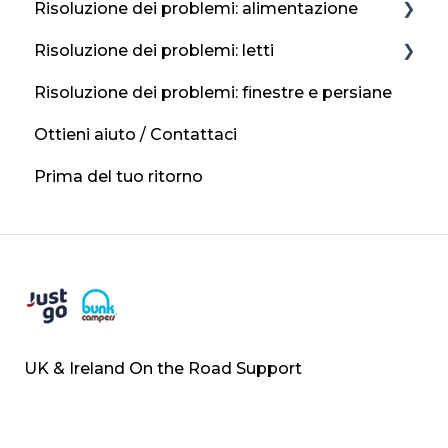
Risoluzione dei problemi: alimentazione
Posizioni di ricarica
Risoluzione dei problemi: letti
Gas in bombola
Pannelli solari
Risoluzione dei problemi: finestre e persiane
Se senti odore di gas?
Alimentazione di rete / 230 V
Altre conversioni del letto
Ottieni aiuto / Contattaci
Batteria per il tempo libero
Conversione da pranzo
Prima del tuo ritorno
UK & Ireland On the Road Support