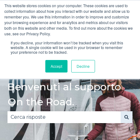
This website stores cookies on your computer. These cookies are used to
Italiano
Mostra sottomenu per le traduzioni
collect information about how you interact with our website and allow us to
remember you. We use this information in order to improve and customize
your browsing experience and for analytics and metrics about our visitors
Guida
Guida
Incidente
Guasto
both on this website and other media. To find out more about the cookies we
rapida
sicura
o danno
Mostra sottomenu
Mos
use, see our Privacy Policy.
If you decline, your information won’t be tracked when you visit this
website. A single cookie will be used in your browser to remember
your preference not to be tracked.
Accept
Decline
Benvenuti al supporto
On the Road.
Non sono presenti suggerimenti perché il campo 