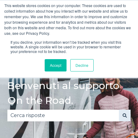
This website stores cookies on your computer. These cookies are used to
Italiano
Mostra sottomenu per le traduzioni
collect information about how you interact with our website and allow us to
remember you. We use this information in order to improve and customize
your browsing experience and for analytics and metrics about our visitors
Guida
Guida
Incidente
Guasto
both on this website and other media. To find out more about the cookies we
rapida
sicura
o danno
Mostra sottomenu
Mos
use, see our Privacy Policy.
If you decline, your information won’t be tracked when you visit this
website. A single cookie will be used in your browser to remember
your preference not to be tracked.
Accept
Decline
Benvenuti al supporto
On the Road.
Non sono presenti suggerimenti perché il campo 