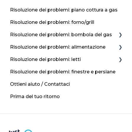
Risoluzione dei problemi: piano cottura a gas
Protezione antigelo
Risoluzione dei problemi: forno/grill
Risoluzione dei problemi: bombola del gas
Risoluzione dei problemi: alimentazione
Posizioni di ricarica
Risoluzione dei problemi: letti
Gas in bombola
Pannelli solari
Risoluzione dei problemi: finestre e persiane
Se senti odore di gas?
Alimentazione di rete / 230 V
Altre conversioni del letto
Ottieni aiuto / Contattaci
Batteria per il tempo libero
Conversione da pranzo
Prima del tuo ritorno