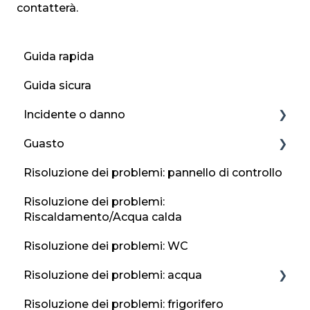
contatterà.
Guida rapida
Guida sicura
Incidente o danno
Guasto
Incidente
Risoluzione dei problemi: pannello di controllo
Segnala un incidente o un danno al Regno
Gomma a terra
Unito e all'Irlanda
Risoluzione dei problemi:
Guida ai guasti
Riscaldamento/Acqua calda
Informazioni sui contatti di emergenza
Batteria del veicolo piatta
Risoluzione dei problemi: WC
Errore di rifornimento
Risoluzione dei problemi: acqua
Risoluzione dei problemi: frigorifero
Rubinetti e lavandini